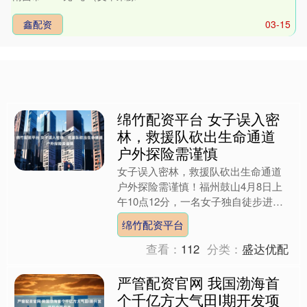
鑫配资
03-15
绵竹配资平台 女子误入密
林，救援队砍出生命通道
户外探险需谨慎
女子误入密林，救援队砍出生命通道
户外探险需谨慎！福州鼓山4月8日上
午10点12分，一名女子独自徒步进山
后失联，被困在荆棘丛生的密林里。福
绵竹配资平台
建省山地救援队接到11....
查看：
112
分类：
盛达优配
严管配资官网 我国渤海首
个千亿方大气田I期开发项