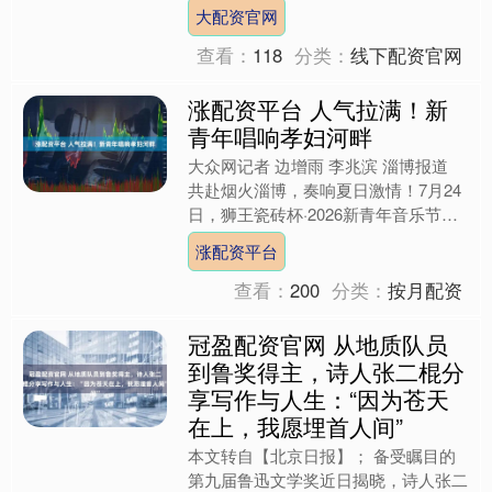
组织开展的暑期社会实践活动中，孩子
大配资官网
们走进山林，在草木之间破....
查看：
118
分类：
线下配资官网
涨配资平台 人气拉满！新
青年唱响孝妇河畔
大众网记者 边增雨 李兆滨 淄博报道
共赴烟火淄博，奏响夏日激情！7月24
日，狮王瓷砖杯·2026新青年音乐节新
声计划海选赛（山东赛区·淄博站）在
涨配资平台
淄博经开区孝妇....
查看：
200
分类：
按月配资
冠盈配资官网 从地质队员
到鲁奖得主，诗人张二棍分
享写作与人生：“因为苍天
在上，我愿埋首人间”
本文转自【北京日报】； 备受瞩目的
第九届鲁迅文学奖近日揭晓，诗人张二