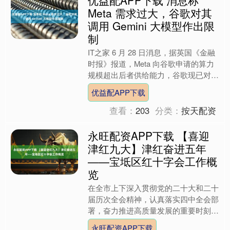
优益配APP下载 消息称
Meta 需求过大，谷歌对其
调用 Gemini 大模型作出限
制
IT之家 6 月 28 日消息，据英国《金融
时报》报道，Meta 向谷歌申请的算力
规模超出后者供给能力，谷歌现已对
Meta 调用其 Gemini 人工智能大模....
优益配APP下载
查看：
203
分类：
按天配资
永旺配资APP下载 【喜迎
津红九大】津红奋进五年
——宝坻区红十字会工作概
览
在全市上下深入贯彻党的二十大和二十
届历次全会精神，认真落实四中全会部
署，奋力推进高质量发展的重要时刻，
天津市红十字会将隆重召开第九次会员
永旺配资APP下载