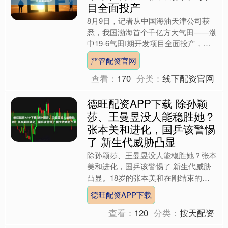
目全面投产
8月9日，记者从中国海油天津公司获
悉，我国渤海首个千亿方大气田——渤
中19-6气田I期开发项目全面投产，日
产油气当量超5200吨，开发效果超过
严管配资官网
预期，对优化区域能....
查看：
170
分类：
线下配资官网
德旺配资APP下载 除孙颖
莎、王曼昱没人能稳胜她？
张本美和进化，国乒该警惕
了 新生代威胁凸显
除孙颖莎、王曼昱没人能稳胜她？张本
美和进化，国乒该警惕了 新生代威胁
凸显。18岁的张本美和在刚结束的
WTT横滨冠军赛上连胜三位国乒选手
德旺配资APP下载
夺冠，今年已经击败了除孙颖....
查看：
120
分类：
按天配资