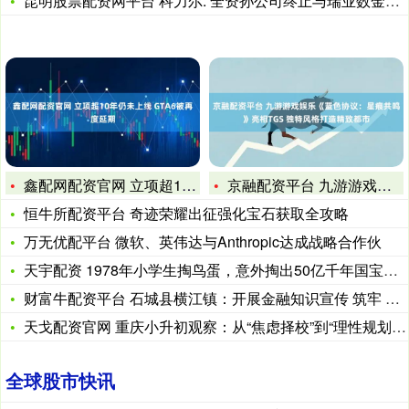
昆明股票配资网平台 科力尔: 全资孙公司终止与瑞业数金的战略
鑫配网配资官网 立项超10年仍未上线 GTA6被再度延期
京融配资平台 九游游戏娱乐《蓝色协议：星痕共鸣》亮相TGS
恒牛所配资平台 奇迹荣耀出征强化宝石获取全攻略
万无优配平台 微软、英伟达与Anthropic达成战略合作伙
天宇配资 1978年小学生掏鸟蛋，意外掏出50亿千年国宝，该
财富牛配资平台 石城县横江镇：开展金融知识宣传 筑牢 群众财
天戈配资官网 重庆小升初观察：从“焦虑择校”到“理性规划”，
全球股市快讯