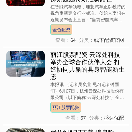
在智能汽车领域，理想汽车正以独特的
视角重新定义行业标准。创始人李想在
近期发布会上直言："当前智能汽车本
质仍是功能驱动，而非真正的智
金色配资
能。"这一论断直指行业核心痛点....
查看：
64
分类：
线下配资官网
丽江股票配资 云深处科技
举办全球合作伙伴大会 打
造协同共赢的具身智能新生
态
本报讯 （记者吴奕萱 见习记者钟雨
润）6月27日，杭州云深处科技股份有
限公司（以下简称“云深处科技”）全球
合作伙伴大会在杭州启幕。本次大会聚
丽江股票配资
焦具身智能从技术验证....
查看：
67
分类：
盛达优配