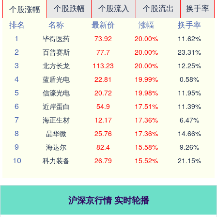
个股跌幅
个股流入
个股流出
换手率
个股涨幅
排名
名称
最新价
涨幅
换手率
1
毕得医药
73.92
20.00%
11.62%
2
百普赛斯
77.7
20.00%
23.31%
3
北方长龙
113.23
20.00%
12.25%
4
蓝盾光电
22.81
19.99%
0.58%
5
信濠光电
20.72
19.98%
11.95%
6
近岸蛋白
54.9
17.51%
11.39%
7
海正生材
12.17
17.36%
6.47%
8
晶华微
25.76
17.36%
14.66%
9
海达尔
82.4
15.58%
9.26%
10
科力装备
26.79
15.52%
21.15%
沪深京行情 实时轮播