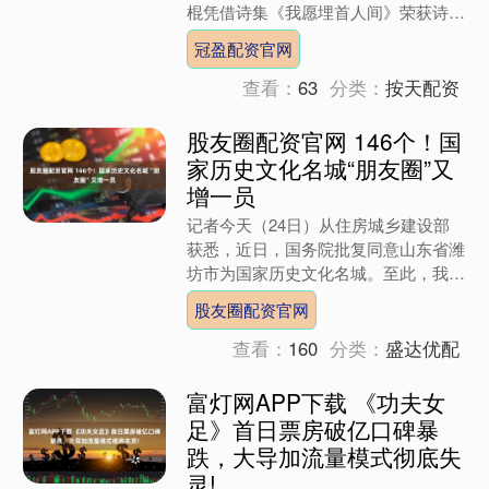
棍凭借诗集《我愿埋首人间》荣获诗歌
奖。从地质队员到鲁奖得主，这位在旷
冠盈配资官网
野中跋涉二十余载、坚持书....
查看：
63
分类：
按天配资
股友圈配资官网 146个！国
家历史文化名城“朋友圈”又
增一员
记者今天（24日）从住房城乡建设部
获悉，近日，国务院批复同意山东省潍
坊市为国家历史文化名城。至此，我国
的国家历史文化名城总数达到146个。
股友圈配资官网
此外，我国还有历史文化....
查看：
160
分类：
盛达优配
富灯网APP下载 《功夫女
足》首日票房破亿口碑暴
跌，大导加流量模式彻底失
灵!