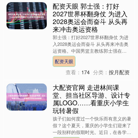
配资天眼 郭士强：打好
2027世界杯翻身仗 为进入
2028奥运会而奋斗 从头再
来冲击奥运资格
郭士强：打好2027世界杯翻身仗 为进
入2028奥运会而奋斗 从头再来冲击奥
运资格。中国男篮主教练郭士强在
2026年8月再次重申目标，为2027年世
配资天眼
界杯和202....
查看：
174
分类：
按月配资
大配资官网 走进林间课
堂、担当社区导游、设计专
属LOGO……看重庆小学生
玩转暑假
孩子们如何度过一个快乐而有意义的暑
假？这个夏天，重庆的小学生们迎来了
一段别样的假期时光。近日，在各学校