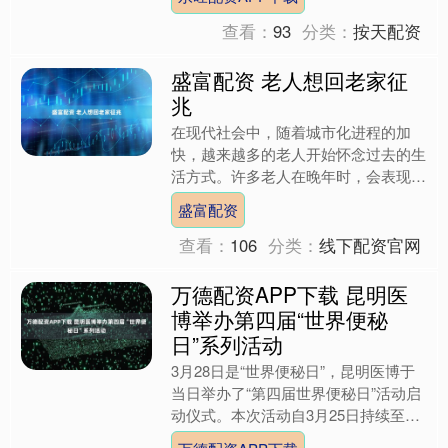
代表大会。这是全市红十字....
查看：
93
分类：
按天配资
盛富配资 老人想回老家征
兆
在现代社会中，随着城市化进程的加
快，越来越多的老人开始怀念过去的生
活方式。许多老人在晚年时，会表现出
一些征兆，暗示他们可能想回老家。这
盛富配资
些征兆不仅反映了他们对过去....
查看：
106
分类：
线下配资官网
万德配资APP下载 昆明医
博举办第四届“世界便秘
日”系列活动
3月28日是“世界便秘日”，昆明医博于
当日举办了“第四届世界便秘日”活动启
动仪式。本次活动自3月25日持续至29
日，特邀全国中医肛肠学科名专家、肠