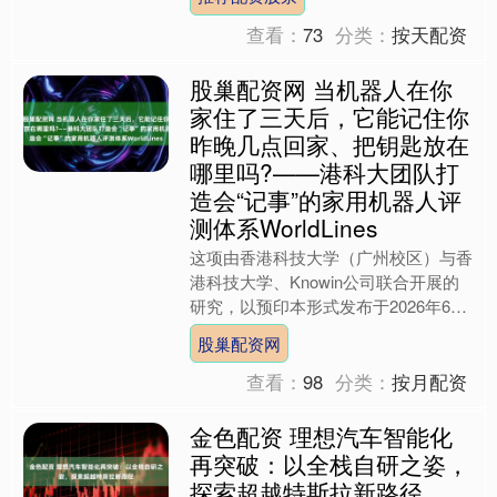
到都会心酸的话。 “你....
查看：
73
分类：
按天配资
股巢配资网 当机器人在你
家住了三天后，它能记住你
昨晚几点回家、把钥匙放在
哪里吗?——港科大团队打
造会“记事”的家用机器人评
测体系WorldLines
这项由香港科技大学（广州校区）与香
港科技大学、Knowin公司联合开展的
研究，以预印本形式发布于2026年6月
17日，论文编号为arXiv:2606.18847....
股巢配资网
查看：
98
分类：
按月配资
金色配资 理想汽车智能化
再突破：以全栈自研之姿，
探索超越特斯拉新路径