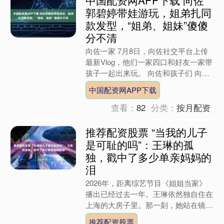
郭碧婷带娃游玩，姐弟扎同
款发型，“姐弟、姐妹”傻傻
分不清
向佐一家 7月8日，向佐社交平台上传
最新Vlog，他们一家四口和好友一家带
孩子一起出来玩。 向佐和孩子们 向佐
的女儿和儿子都是长发，只不过在穿衣
中国配资网APP下载
上面有区别，女儿....
查看：
82
分类：
按月配资
推荐配资股票 “当我的儿子
是可耻的吗”：王琳的孤
独，戳中了多少单亲妈妈的
泪
2026年，距离综艺节目《姐姐当家》
播出已经过去一年。王琳依然独自住在
上海的大房子里。那一刻，她站在镜头
前，声音有些颤抖，问出了许多母亲听
推荐配资股票