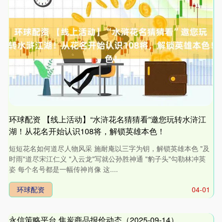
环球配资 【线上活动】“水浒花名猜猜看”邀您玩转水浒江
湖！从花名开始认识108将，解锁英雄本色！
短短花名如何道尽人物风采 施耐庵以三字为钥，解锁英雄本色 "及
时雨"道尽宋江仁义 "入云龙"写就公孙胜神通 "豹子头"勾勒林冲英
姿 每个名号都是一幅传神肖像 这....
环球配资
04-01
永信策略平台 焦炭商品报价动态（2025-09-14）