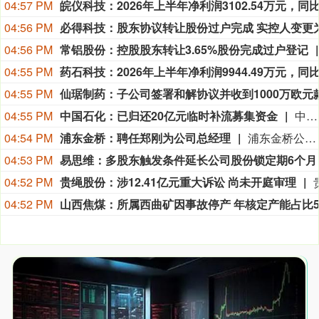
04:57 PM
04:56 PM
04:56 PM
常铝股份：控股股东转让3.65%股份完成过户登记
04:55 PM
04:55 PM
04:55 PM
中国石化：已归还20亿元临时补流募集资金
中国石化公告称，2025年10月29日，公司同意使用不超60亿元募集资金临时补充流动资金，使用期限不超12个月。截至2026年8月10日，公司已累计归还20亿元至募集资金专户，并通知保荐机构及保荐代表人，不存在超期情形。剩余40亿元将结合募投项目资金使用进度，在到期日前足额归还。
04:54 PM
浦东金桥：聘任郑刚为公司总经理
浦东金桥公告称，公司于2026年8月10日召开第十届董事会第三十二次会议，审议通过聘任郑刚为公司总经理的议案，任期至本届董事会任期届满。郑刚历任上海市第二建筑工程有限公司项目经理助理等职，现任公司党委书记，不持有本公司股票，与相关方无关联关系，无不良信息。
04:53 PM
易思维：多股东触发条件延长公司股份锁定期6个月
04:52 PM
贵绳股份：涉12.41亿元重大诉讼 尚未开庭审理
04:52 PM