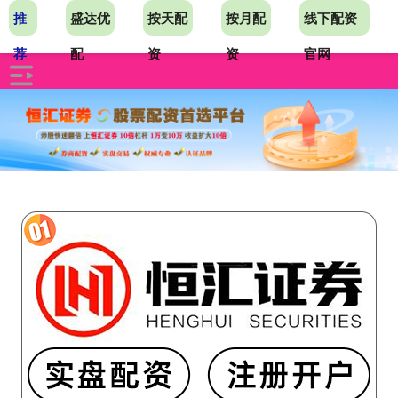
推
盛达优
按天配
按月配
线下配资
荐
配
资
资
官网