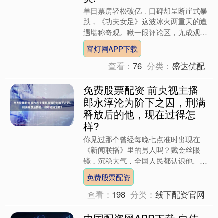
单日票房轻松破亿，口碑却呈断崖式暴
跌，《功夫女足》这波冰火两重天的遭
遇堪称奇观。瞅一眼评论区，九成观众
毫不留情拍下差评，字里行间写满嫌
富灯网APP下载
弃。 老话说“好酒不怕巷子....
查看：
76
分类：
盛达优配
免费股票配资 前央视主播
郎永淳沦为阶下之囚，刑满
释放后的他，现在过得怎
样?
你见过那个曾经每晚七点准时出现在
《新闻联播》里的男人吗？戴金丝眼
镜，沉稳大气，全国人民都认识他。可
如今，他坐在直播间里，耐心介绍着农
免费股票配资
产品和白酒，语气平和得像隔壁....
查看：
198
分类：
线下配资官网
中国配资网APP下载 向佐